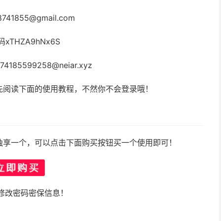
741855@gmail.com
码xTHZA9hNx6S
4185599258@neiar.xyz
先阅读下面的使用教程，不然你不会登录哦！
独享一个，可以点击下面购买按钮买一个使用即可！
修改密码密保信息！